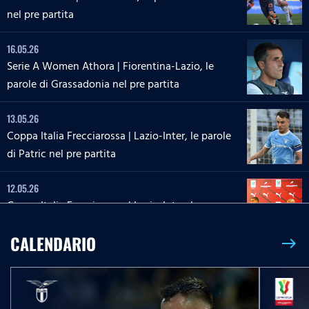
nel pre partita
16.05.26
Serie A Women Athora | Fiorentina-Lazio, le
parole di Grassadonia nel pre partita
13.05.26
Coppa Italia Frecciarossa | Lazio-Inter, le parole
di Patric nel pre partita
12.05.26
Coppa Italia Frecciarossa | Lazio-Inter, la
conferenza stampa di Sarri e Zaccagni
CALENDARIO
east
09.05.26
Serie A Enilive | Lazio-Inter, le parole di Dele-
Bashiru nel pre partita