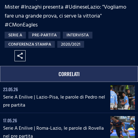
Mister #Inzaghi​ presenta #UdineseLazio: "Vogliamo
fare una grande prova, ci serve la vittoria"
#CMonEagles
SERIE A
PRE-PARTITA
INTERVISTA
CONFERENZA STAMPA
2020/2021
share
CORRELATI
23.05.26
Serie A Enilive | Lazio-Pisa, le parole di Pedro nel
pre partita
17.05.26
Serie A Enilive | Roma-Lazio, le parole di Rovella
nel pre partita