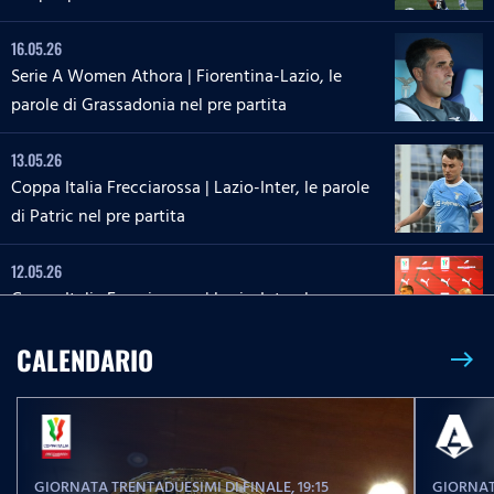
16.05.26
Serie A Women Athora | Fiorentina-Lazio, le
parole di Grassadonia nel pre partita
13.05.26
Coppa Italia Frecciarossa | Lazio-Inter, le parole
di Patric nel pre partita
12.05.26
Coppa Italia Frecciarossa | Lazio-Inter, la
conferenza stampa di Sarri e Zaccagni
CALENDARIO
east
09.05.26
Serie A Enilive | Lazio-Inter, le parole di Dele-
Bashiru nel pre partita
GIORNATA TRENTADUESIMI DI FINALE
, 19:15
GIORNAT
04.05.26