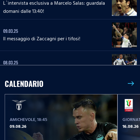
L`intervista esclusiva a Marcelo Salas: guardala
domani dalle 13:40!
09.03.25
Il messaggio di Zaccagni per i tifosi!
08.03.25
Il messaggio di Isaksen per i tifosi!
CALENDARIO
east
18.08.24
Acquista il Gold Pass annuale a soli 50.99€!
AMICHEVOLE
, 18:45
GIORNAT
16.08.24
09.08.26
16.08.26
La piattaforma SSLazio.it trasmetterà in esclusiva
il canale televisivo Lazio Style Channel