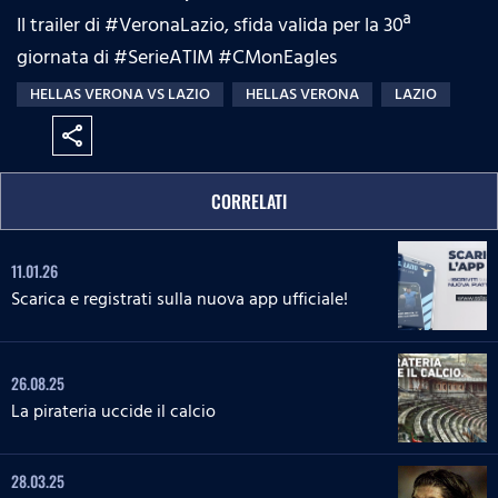
Il trailer di #VeronaLazio​​​​​, sfida valida per la 30ª
giornata di #SerieATIM​​​​​​ #CMonEagles​​​​​​
HELLAS VERONA VS LAZIO
HELLAS VERONA
LAZIO
share
CORRELATI
11.01.26
Scarica e registrati sulla nuova app ufficiale!
26.08.25
La pirateria uccide il calcio
28.03.25