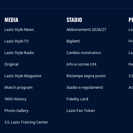
MEDIA
STADIO
P
Lazio Style News
Abbonamenti 2026/27
La
Lazio Style TV
Biglietti
Pr
Lazio Style Radio
Cambio nominativo
La
Original
Info e norme U14
Pe
Lazio Style Magazine
Ristampa segna posto
S.
Match program
Stadio e regolamenti
Ac
1900 History
Fidelity card
Photo Gallery
Lazio Fan Token
S.S. Lazio Training Center