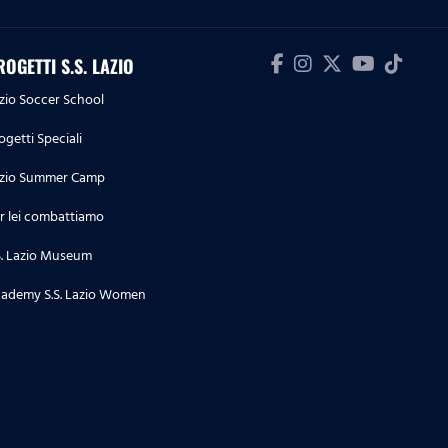
Il primo pallone non si scorda
mai | Saná Fernandes
ROGETTI S.S. LAZIO
zio Soccer School
11.11.23
Lazio-Roma
ogetti Speciali
zio Summer Camp
02.10.23
r lei combattiamo
UEFA Youth League | Segui in
diretta esclusiva Celtic-Lazio
S. Lazio Museum
ademy S.S. Lazio Women
29.09.23
Serie B Femminile | Segui in
diretta Lazio Women-Genoa
25.09.23
Primavera TIM CUP | Segui in