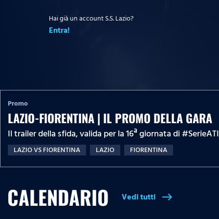
Hai già un account S.S. Lazio?
Entra!
Promo
LAZIO-FIORENTINA | IL PROMO DELLA GARA
Il trailer della sfida, valida per la 16ª giornata di #Ser
LAZIO VS FIORENTINA
LAZIO
FIORENTINA
CALENDARIO
Vedi tutti
east