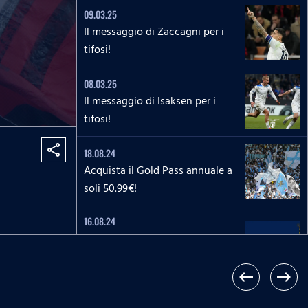
09.03.25
Il messaggio di Zaccagni per i
tifosi!
08.03.25
Il messaggio di Isaksen per i
tifosi!
share
18.08.24
Acquista il Gold Pass annuale a
soli 50.99€!
16.08.24
La piattaforma SSLazio.it
trasmetterà in esclusiva il canale
televisivo Lazio Style Channel
west
east
24.06.24