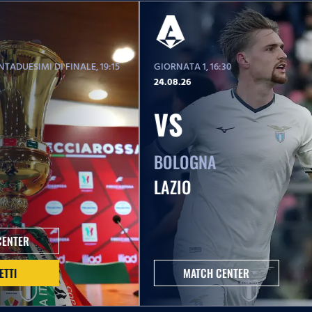
TADUESIMI DI FINALE
, 19:15
GIORNATA 1
, 16:30
24.08.26
VS
BOLOGNA
LAZIO
CENTER
ETTI
MATCH CENTER