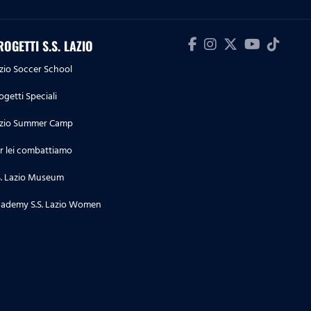
Il primo pallone non si scorda
mai | Saná Fernandes
ROGETTI S.S. LAZIO
zio Soccer School
11.11.23
Lazio-Roma
ogetti Speciali
zio Summer Camp
02.10.23
r lei combattiamo
UEFA Youth League | Segui in
diretta esclusiva Celtic-Lazio
S. Lazio Museum
ademy S.S. Lazio Women
29.09.23
Serie B Femminile | Segui in
diretta Lazio Women-Genoa
25.09.23
Primavera TIM CUP | Segui in