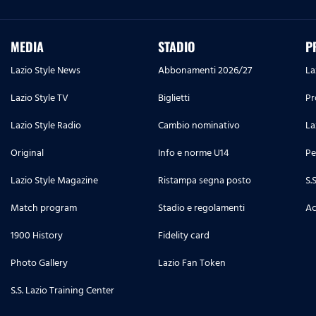
MEDIA
STADIO
P
Lazio Style News
Abbonamenti 2026/27
La
Lazio Style TV
Biglietti
Pr
Lazio Style Radio
Cambio nominativo
La
Original
Info e norme U14
Pe
Lazio Style Magazine
Ristampa segna posto
S.
Match program
Stadio e regolamenti
Ac
1900 History
Fidelity card
Photo Gallery
Lazio Fan Token
S.S. Lazio Training Center