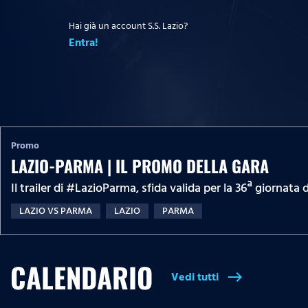
Hai già un account S.S. Lazio?
Entra!
Promo
LAZIO-PARMA | IL PROMO DELLA GARA
Il trailer di #LazioParma​​​​​​​​, sfida valida per la 36ª giornata di #Se
LAZIO VS PARMA
LAZIO
PARMA
CALENDARIO
Vedi tutti
east