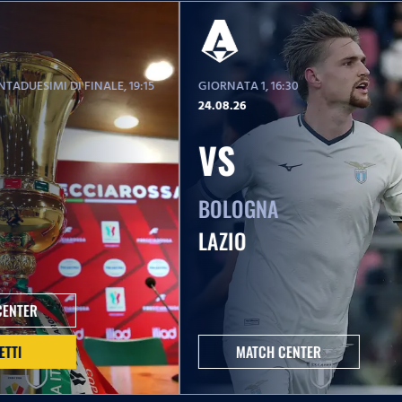
TADUESIMI DI FINALE
, 19:15
GIORNATA 1
, 16:30
24.08.26
VS
BOLOGNA
LAZIO
CENTER
ETTI
MATCH CENTER