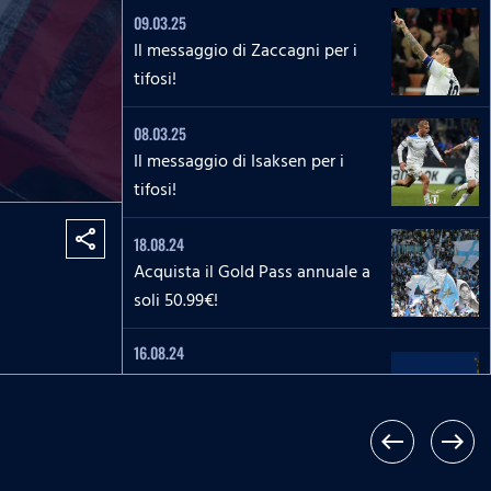
09.03.25
Il messaggio di Zaccagni per i
tifosi!
08.03.25
Il messaggio di Isaksen per i
tifosi!
share
18.08.24
Acquista il Gold Pass annuale a
soli 50.99€!
16.08.24
La piattaforma SSLazio.it
trasmetterà in esclusiva il canale
televisivo Lazio Style Channel
west
east
24.06.24