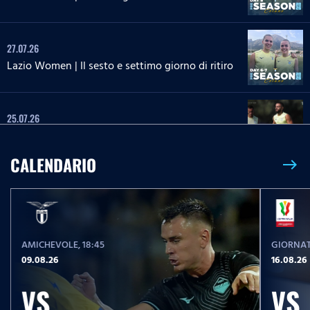
27.07.26
Lazio Women | Il sesto e settimo giorno di ritiro
25.07.26
Il tredicesimo giorno di ritiro
CALENDARIO
east
25.07.26
Lazio Women | Il quinto giorno di ritiro
AMICHEVOLE
, 18:45
GIORNAT
24.07.26
09.08.26
16.08.26
Il dodicesimo giorno di ritiro
VS
VS