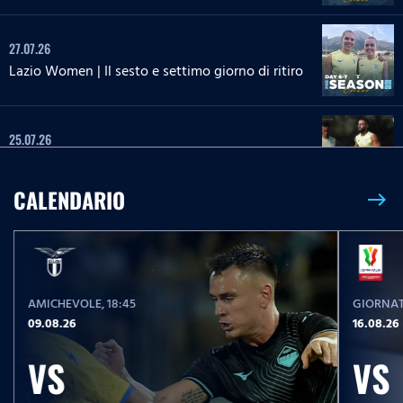
27.07.26
Lazio Women | Il sesto e settimo giorno di ritiro
25.07.26
Il tredicesimo giorno di ritiro
CALENDARIO
east
25.07.26
Lazio Women | Il quinto giorno di ritiro
AMICHEVOLE
, 18:45
GIORNAT
24.07.26
09.08.26
16.08.26
Il dodicesimo giorno di ritiro
VS
VS