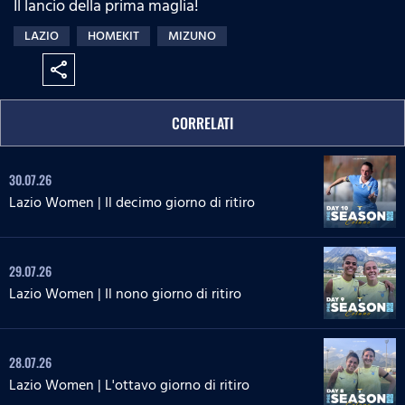
Il lancio della prima maglia!
:
s
e
n
0
s
LAZIO
HOMEKIT
MIZUNO
%
:
0
share
%
CORRELATI
30.07.26
Lazio Women | Il decimo giorno di ritiro
29.07.26
Lazio Women | Il nono giorno di ritiro
28.07.26
Lazio Women | L'ottavo giorno di ritiro