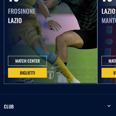
24.07.26
FROSINONE
LAZIO
Lazio Women | Il quarto giorno di ritiro
LAZIO
MANT
23.07.26
L'undicesimo giorno di ritiro
22.07.26
MATCH CENTER
MAT
Il decimo giorno di ritiro
BIGLIETTI
B
22.07.26
Lazio Women | Il secondo giorno di ritiro
expand_more
CLUB
21.07.26