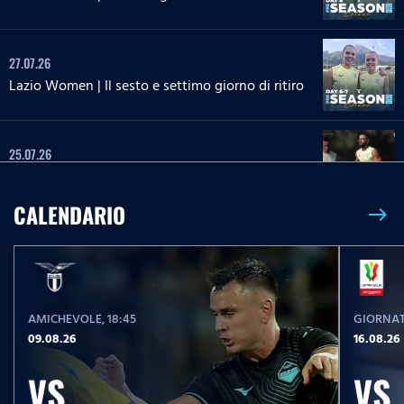
27.07.26
Lazio Women | Il sesto e settimo giorno di ritiro
25.07.26
Il tredicesimo giorno di ritiro
CALENDARIO
east
25.07.26
Lazio Women | Il quinto giorno di ritiro
AMICHEVOLE
, 18:45
GIORNAT
24.07.26
09.08.26
16.08.26
Il dodicesimo giorno di ritiro
VS
VS