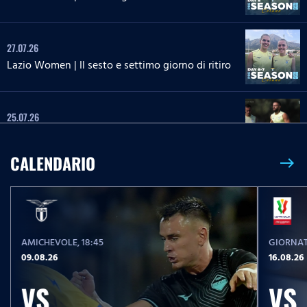
27.07.26
Lazio Women | Il sesto e settimo giorno di ritiro
25.07.26
Il tredicesimo giorno di ritiro
CALENDARIO
east
25.07.26
Lazio Women | Il quinto giorno di ritiro
AMICHEVOLE
, 18:45
GIORNAT
24.07.26
09.08.26
16.08.26
Il dodicesimo giorno di ritiro
VS
VS