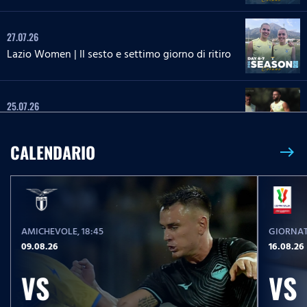
27.07.26
Lazio Women | Il sesto e settimo giorno di ritiro
25.07.26
Il tredicesimo giorno di ritiro
CALENDARIO
east
25.07.26
Lazio Women | Il quinto giorno di ritiro
AMICHEVOLE
, 18:45
GIORNAT
24.07.26
09.08.26
16.08.26
Il dodicesimo giorno di ritiro
VS
VS