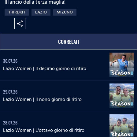
Il lancio della terza maglia!
:
s
e
n
0
s
THIRDKIT
LAZIO
MIZUNO
%
:
0
share
%
CORRELATI
30.07.26
Lazio Women | Il decimo giorno di ritiro
29.07.26
Lazio Women | Il nono giorno di ritiro
28.07.26
Lazio Women | L'ottavo giorno di ritiro