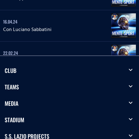
16.04.24
Con Luciano Sabbatini
22.02.24
Con Massimo Di Gregorio
expand_more
CLUB
20.12.23
expand_more
TEAMS
Con Luca Sighinolfi
expand_more
MEDIA
15.12.23
expand_more
STADIUM
Con Riccardo Budoni
expand_more
S.S. LAZIO PROJECTS