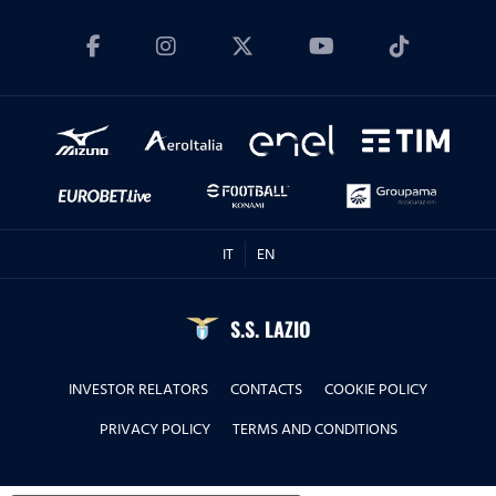
16.11.23
Con Simonetta Valle
20.10.23
Con la Dott.ssa Sara Biondi
01.09.23
IT
EN
Con Arturo Mariani
S.S. LAZIO
23.06.23
INVESTOR RELATORS
CONTACTS
COOKIE POLICY
Con Roberto De Cosmi
PRIVACY POLICY
TERMS AND CONDITIONS
31.05.23