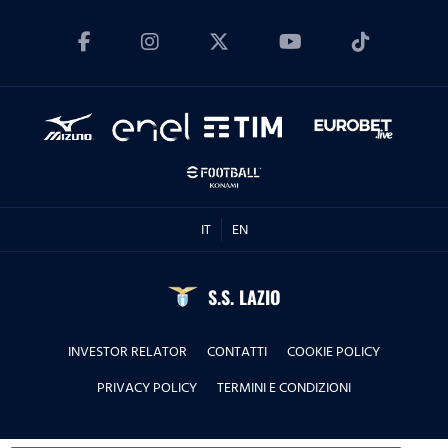
16.11.23
Con Simonetta Valle
20.10.23
Con la Dott.ssa Sara Biondi
01.09.23
IT
EN
Con Arturo Mariani
S.S. LAZIO
23.06.23
INVESTOR RELATOR
CONTATTI
COOKIE POLICY
Con Roberto De Cosmi
PRIVACY POLICY
TERMINI E CONDIZIONI
31.05.23