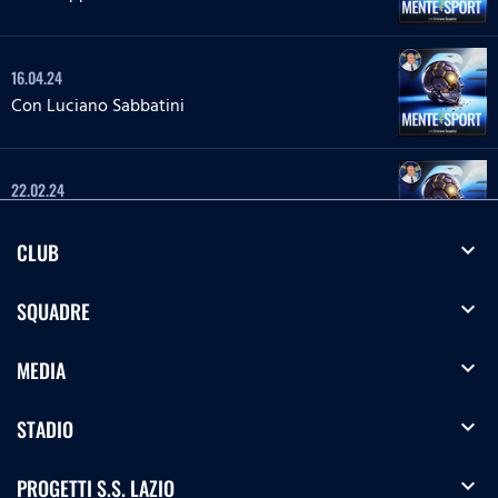
16.04.24
Con Luciano Sabbatini
22.02.24
Con Massimo Di Gregorio
expand_more
CLUB
20.12.23
expand_more
SQUADRE
Con Luca Sighinolfi
expand_more
MEDIA
15.12.23
expand_more
STADIO
Con Riccardo Budoni
expand_more
PROGETTI S.S. LAZIO