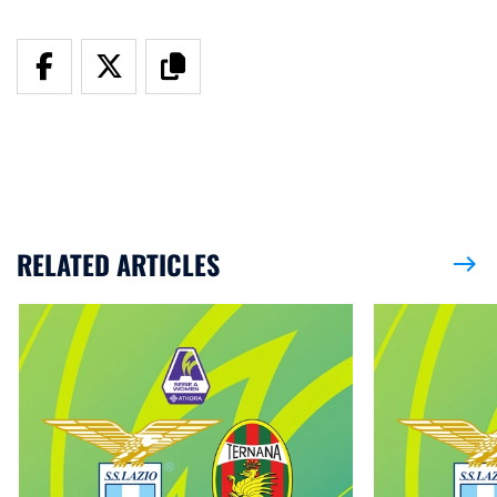
RELATED ARTICLES
east