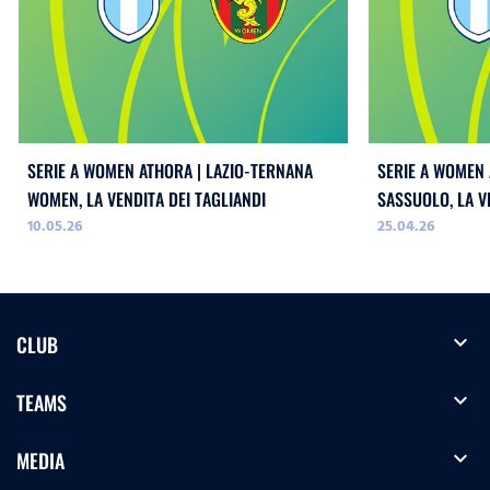
SERIE A WOMEN ATHORA | LAZIO-TERNANA
SERIE A WOMEN 
WOMEN, LA VENDITA DEI TAGLIANDI
SASSUOLO, LA V
10.05.26
25.04.26
expand_more
CLUB
expand_more
TEAMS
expand_more
MEDIA