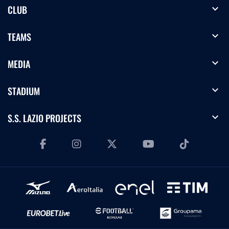
expand_more
CLUB
expand_more
TEAMS
expand_more
MEDIA
expand_more
STADIUM
expand_more
S.S. LAZIO PROJECTS