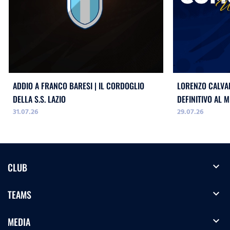
ADDIO A FRANCO BARESI | IL CORDOGLIO
LORENZO CALVAN
DELLA S.S. LAZIO
DEFINITIVO AL M
31.07.26
29.07.26
expand_more
CLUB
expand_more
TEAMS
expand_more
MEDIA