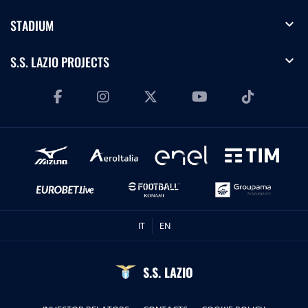
expand_more
STADIUM
expand_more
S.S. LAZIO PROJECTS
IT
EN
S.S. LAZIO