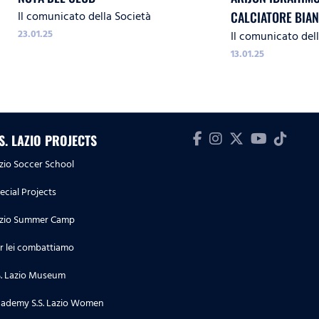
Il comunicato della Società
CALCIATORE BIA
23.01.25
Il comunicato del
13.01.25
.S. LAZIO PROJECTS
zio Soccer School
ecial Projects
zio Summer Camp
r lei combattiamo
S. Lazio Museum
ademy S.S. Lazio Women