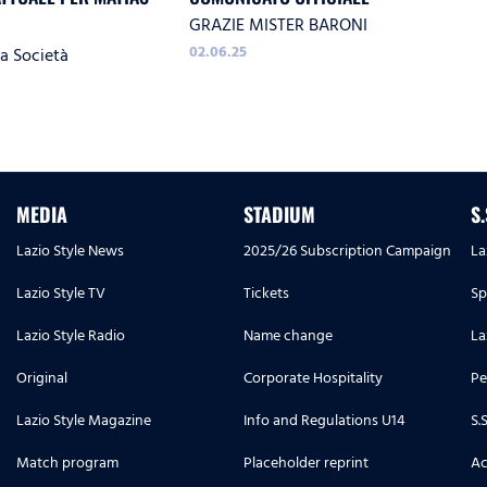
GRAZIE MISTER BARONI
02.06.25
la Società
MEDIA
STADIUM
S
Lazio Style News
2025/26 Subscription Campaign
La
Lazio Style TV
Tickets
Sp
Lazio Style Radio
Name change
La
Original
Corporate Hospitality
Pe
Lazio Style Magazine
Info and Regulations U14
S.
Match program
Placeholder reprint
Ac