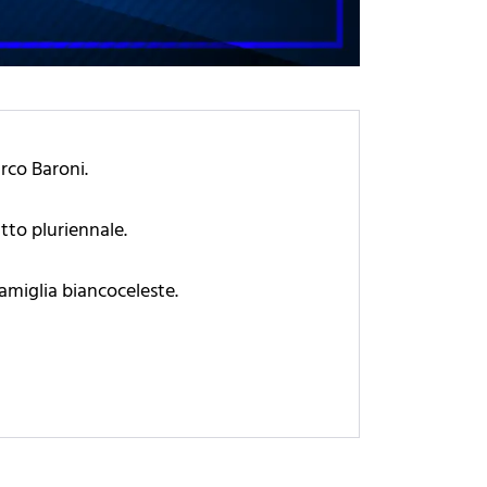
arco Baroni.
atto pluriennale.
famiglia biancoceleste.