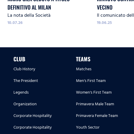
DEFINITIVO AL MILAN
VECINO
La nota della Società
Il comunicato del
10.07.26
19.06.25
CLUB
TEAMS
Club History
Matches
The President
Men's First Team
Legends
Women's First Team
Organization
Primavera Male Team
Corporate Hospitality
Primavera Female Team
Corporate Hospitality
Youth Sector