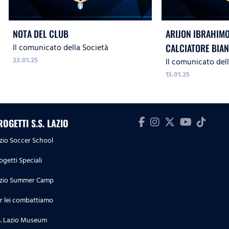
NOTA DEL CLUB
ARIJON IBRAHIMO
Il comunicato della Società
CALCIATORE BIA
23.01.25
Il comunicato del
13.01.25
ROGETTI S.S. LAZIO
zio Soccer School
ogetti Speciali
zio Summer Camp
r lei combattiamo
S. Lazio Museum