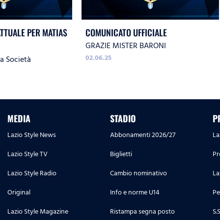
TTUALE PER MATIAS
COMUNICATO UFFICIALE
GRAZIE MISTER BARONI
02.06.25
la Società
MEDIA
STADIO
P
Lazio Style News
Abbonamenti 2026/27
La
Lazio Style TV
Biglietti
Pr
Lazio Style Radio
Cambio nominativo
La
Original
Info e norme U14
Pe
Lazio Style Magazine
Ristampa segna posto
S.