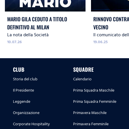
MARIO GILA CEDUTO A TITOLO
RINNOVO CONTRA
DEFINITIVO AL MILAN
VECINO
La nota della Società
Il comunicato del
10.07.26
19.06.25
CLUB
SQUADRE
Storia del club
Calendario
Il Presidente
Prima Squadra Maschile
Leggende
Prima Squadra Femminile
Organizzazione
Primavera Maschile
Corporate Hospitality
Primavera Femminile