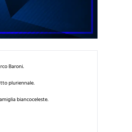
arco Baroni.
atto pluriennale.
famiglia biancoceleste.