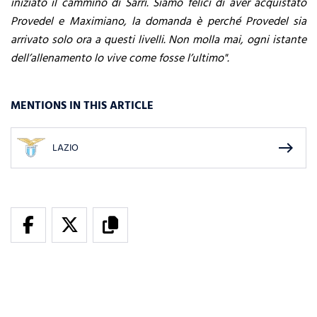
iniziato il cammino di Sarri. Siamo felici di aver acquistato
Provedel e Maximiano, la domanda è perché Provedel sia
arrivato solo ora a questi livelli. Non molla mai, ogni istante
dell’allenamento lo vive come fosse l’ultimo".
MENTIONS IN THIS ARTICLE
east
LAZIO