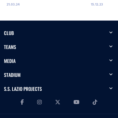
21.03.24
15.12.23
expand_more
CLUB
expand_more
TEAMS
expand_more
MEDIA
expand_more
STADIUM
expand_more
S.S. LAZIO PROJECTS