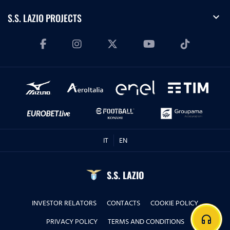
expand_more
S.S. LAZIO PROJECTS
IT
EN
S.S. LAZIO
INVESTOR RELATORS
CONTACTS
COOKIE POLICY
headphones
PRIVACY POLICY
TERMS AND CONDITIONS