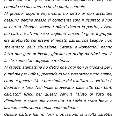
ti dà riferimenti. Quest'anno sta anche segnando molto, ci fa
comodo sia da esterno che da punta centrale.
Al gruppo, dopo il Feyenoord, ho detto di non ascoltare
nessuno perché spesso si commenta solo il risultato e non
la partita. Bisogna vedere i difetti dentro la partita, essere
più cattivi e attenti se si vogliono vincere le gare. Il gruppo
era arrabbiato per essere eliminato dall'Europa League, non
spaventato dalla situazione. Cataldi e Romagnoli hanno
fatto due gare di livello, giocare un derby da tifosi non è
facile, sono stati doppiamente bravi.
Ai ragazzi stamattina ho detto che oggi non si giocava per i
punti ma per i tifosi, pretendevo una prestazione con anima,
cuore e generosità, a prescindere dal risultato. La vittoria è
dedicata a loro. Nel finale piovevano palle alte con tanti
calciatori fisici, per questo serviva l'aiuto di tutti nel
difendere, è stata una necessità. La Lazio è stata brava a
lavorare nello sporco rimanendo ordinata.
Queste partite hanno forti motivazioni, la svolta sarebbe