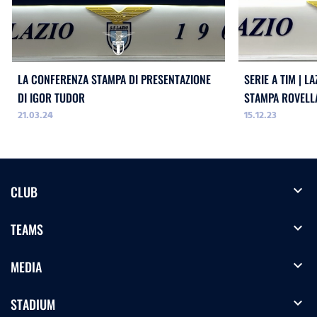
LA CONFERENZA STAMPA DI PRESENTAZIONE
SERIE A TIM | L
DI IGOR TUDOR
STAMPA ROVELL
21.03.24
15.12.23
expand_more
CLUB
expand_more
TEAMS
expand_more
MEDIA
expand_more
STADIUM