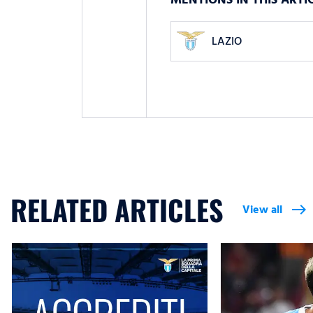
LAZIO
RELATED ARTICLES
View all
east