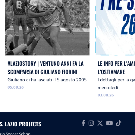
#LAZIOSTORY | VENTUNO ANNI FA LA
LE INFO PER L'A
SCOMPARSA DI GIULIANO FIORINI
L'OSTIAMARE
Giuliano ci ha lasciati il 5 agosto 2005
I dettagli per la 
05.08.26
mercoledì
03.08.26
.S. LAZIO PROJECTS
zio Soccer School