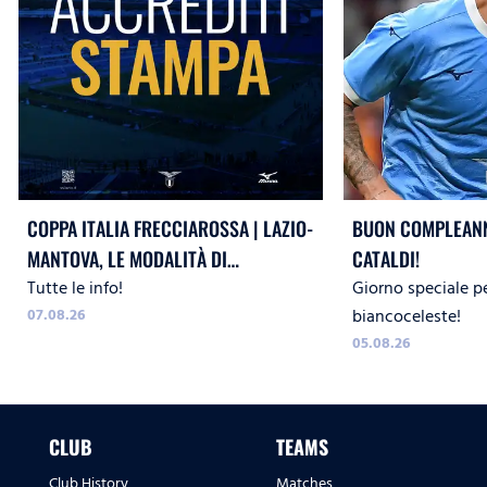
COPPA ITALIA FRECCIAROSSA | LAZIO-
BUON COMPLEANN
MANTOVA, LE MODALITÀ DI
CATALDI!
Tutte le info!
Giorno speciale p
ACCREDITO
07.08.26
biancoceleste!
05.08.26
CLUB
TEAMS
Club History
Matches