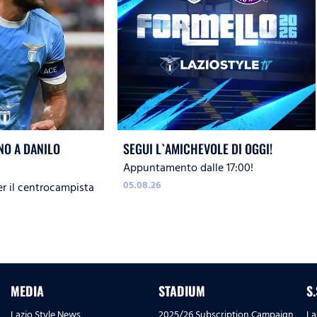
O A DANILO
SEGUI L`AMICHEVOLE DI OGGI!
Appuntamento dalle 17:00!
05.08.26
er il centrocampista
MEDIA
STADIUM
S
Lazio Style News
2025/26 Subscription Campaign
La