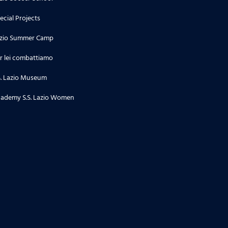
ecial Projects
zio Summer Camp
r lei combattiamo
S. Lazio Museum
ademy S.S. Lazio Women