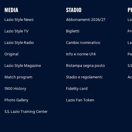
MEDIA
STADIO
P
Lazio Style News
Abbonamenti 2026/27
La
Lazio Style TV
Biglietti
Pr
Lazio Style Radio
Cambio nominativo
La
Original
Info e norme U14
Pe
Lazio Style Magazine
Ristampa segna posto
S.
Match program
Stadio e regolamenti
Ac
1900 History
Fidelity card
Photo Gallery
Lazio Fan Token
S.S. Lazio Training Center