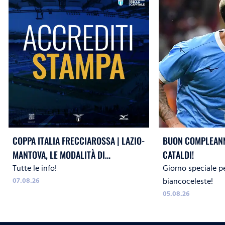
COPPA ITALIA FRECCIAROSSA | LAZIO-
BUON COMPLEANN
MANTOVA, LE MODALITÀ DI
CATALDI!
Tutte le info!
Giorno speciale p
ACCREDITO
07.08.26
biancoceleste!
05.08.26