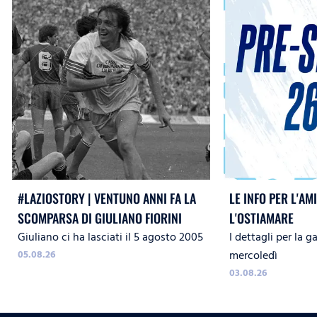
#LAZIOSTORY | VENTUNO ANNI FA LA
LE INFO PER L'A
SCOMPARSA DI GIULIANO FIORINI
L'OSTIAMARE
Giuliano ci ha lasciati il 5 agosto 2005
I dettagli per la 
05.08.26
mercoledì
03.08.26