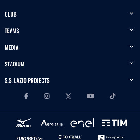
expand_more
CLUB
expand_more
TEAMS
expand_more
MEDIA
expand_more
STADIUM
expand_more
S.S. LAZIO PROJECTS