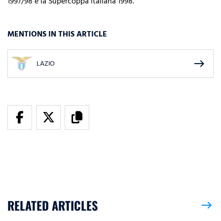
1997/98 e la Supercoppa italiana 1998.
MENTIONS IN THIS ARTICLE
east
LAZIO
RELATED ARTICLES
east