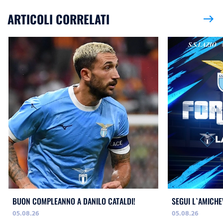
ARTICOLI CORRELATI
east
BUON COMPLEANNO A DANILO CATALDI!
SEGUI L`AMICHE
05.08.26
05.08.26