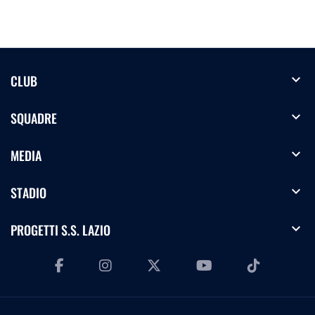
expand_more
CLUB
expand_more
SQUADRE
expand_more
MEDIA
expand_more
STADIO
expand_more
PROGETTI S.S. LAZIO