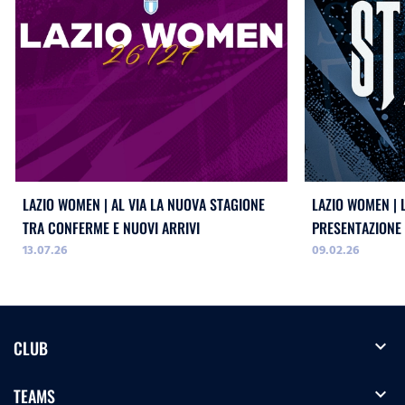
LAZIO WOMEN | AL VIA LA NUOVA STAGIONE
LAZIO WOMEN | 
TRA CONFERME E NUOVI ARRIVI
PRESENTAZIONE
13.07.26
09.02.26
CESARINI E BAČ
expand_more
CLUB
expand_more
TEAMS