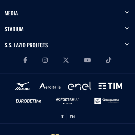
expand_more
MEDIA
expand_more
STADIUM
expand_more
S.S. LAZIO PROJECTS
IT
EN