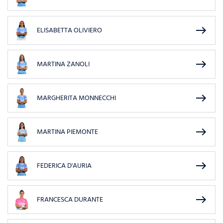
east
ELISABETTA OLIVIERO
east
MARTINA ZANOLI
east
MARGHERITA MONNECCHI
east
MARTINA PIEMONTE
east
FEDERICA D'AURIA
east
FRANCESCA DURANTE