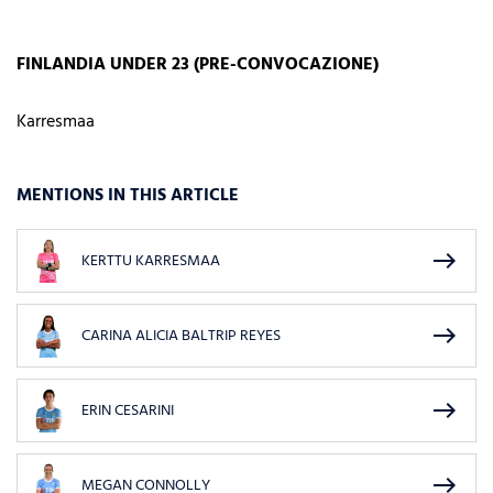
FINLANDIA UNDER 23 (PRE-CONVOCAZIONE)
Karresmaa
MENTIONS IN THIS ARTICLE
east
KERTTU KARRESMAA
east
CARINA ALICIA BALTRIP REYES
east
ERIN CESARINI
east
MEGAN CONNOLLY