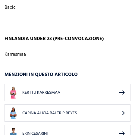
Bacic
FINLANDIA UNDER 23 (PRE-CONVOCAZIONE)
Karresmaa
MENZIONI IN QUESTO ARTICOLO
east
KERTTU KARRESMAA
east
CARINA ALICIA BALTRIP REYES
east
ERIN CESARINI