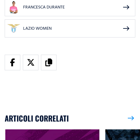
east
FRANCESCA DURANTE
east
LAZIO WOMEN
ARTICOLI CORRELATI
east