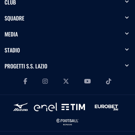
expand_more
CLUB
expand_more
SQUADRE
expand_more
MEDIA
expand_more
STADIO
expand_more
PROGETTI S.S. LAZIO