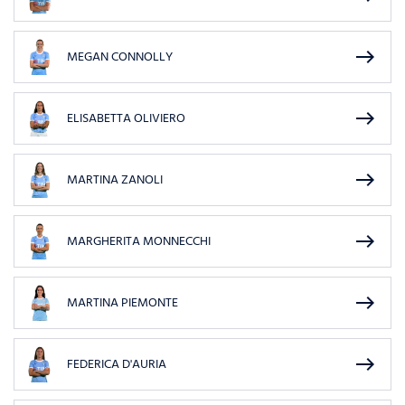
east
MEGAN CONNOLLY
east
ELISABETTA OLIVIERO
east
MARTINA ZANOLI
east
MARGHERITA MONNECCHI
east
MARTINA PIEMONTE
east
FEDERICA D'AURIA