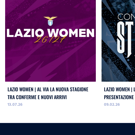
LAZIO WOMEN | AL VIA LA NUOVA STAGIONE
LAZIO WOMEN | 
TRA CONFERME E NUOVI ARRIVI
PRESENTAZIONE
13.07.26
09.02.26
CESARINI E BAČ