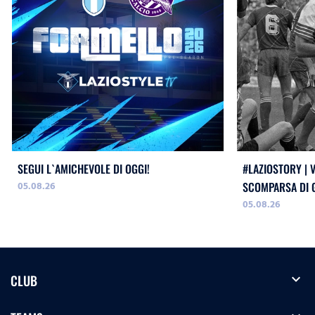
SEGUI L`AMICHEVOLE DI OGGI!
#LAZIOSTORY | 
05.08.26
SCOMPARSA DI G
05.08.26
expand_more
CLUB