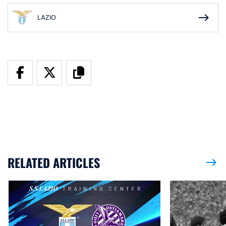
east
LAZIO
RELATED ARTICLES
east