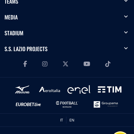
expand_more
TEAMS
expand_more
MEDIA
expand_more
STADIUM
expand_more
S.S. LAZIO PROJECTS
IT
EN