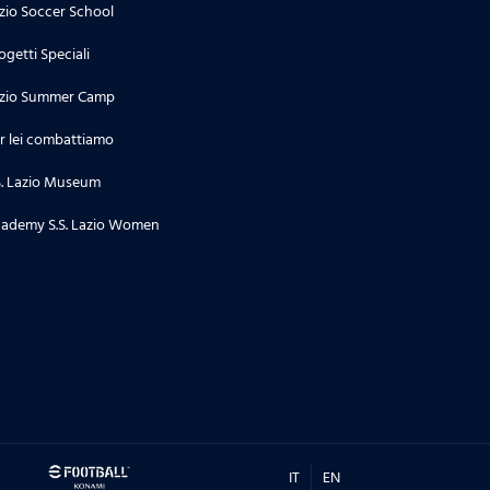
zio Soccer School
ogetti Speciali
zio Summer Camp
r lei combattiamo
S. Lazio Museum
ademy S.S. Lazio Women
IT
EN