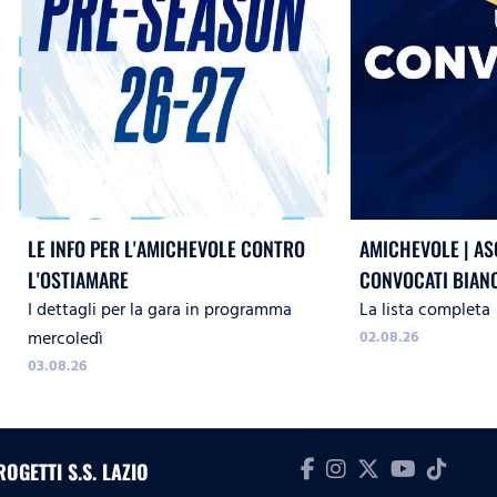
LE INFO PER L'AMICHEVOLE CONTRO
AMICHEVOLE | ASC
L'OSTIAMARE
CONVOCATI BIAN
I dettagli per la gara in programma
La lista completa
mercoledì
02.08.26
03.08.26
ROGETTI S.S. LAZIO