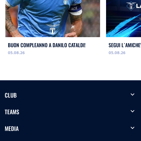
BUON COMPLEANNO A DANILO CATALDI!
SEGUI L`AMICHE
05.08.26
05.08.26
expand_more
CLUB
expand_more
TEAMS
expand_more
MEDIA