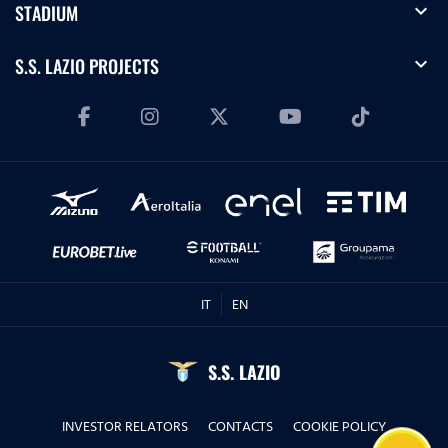
expand_more
STADIUM
expand_more
S.S. LAZIO PROJECTS
IT
EN
S.S. LAZIO
INVESTOR RELATORS
CONTACTS
COOKIE POLICY