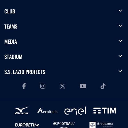
expand_more
CLUB
expand_more
TEAMS
expand_more
MEDIA
expand_more
STADIUM
expand_more
S.S. LAZIO PROJECTS