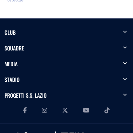
07.08.26
expand_more
CLUB
expand_more
SQUADRE
expand_more
MEDIA
expand_more
STADIO
expand_more
PROGETTI S.S. LAZIO