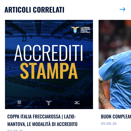
ARTICOLI CORRELATI
east
COPPA ITALIA FRECCIAROSSA | LAZIO-
BUON COMPLEAN
05.08.26
MANTOVA, LE MODALITÀ DI ACCREDITO