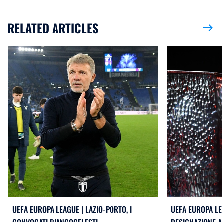
RELATED ARTICLES
east
UEFA EUROPA LEAGUE | LAZIO-PORTO, I
UEFA EUROPA LE