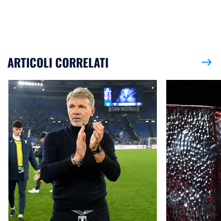
ARTICOLI CORRELATI
east