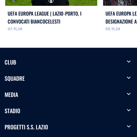
UEFA EUROPA LEAGUE | LAZIO-PORTO, I
UEFA EUROPA LE
CONVOCATI BIANCOCELESTI
DESIGNAZIONE A
07.11.24
05.11.24
expand_more
CLUB
expand_more
SQUADRE
expand_more
MEDIA
expand_more
STADIO
expand_more
PROGETTI S.S. LAZIO