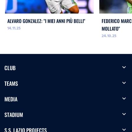
ALVARO GONZALEZ: "I MIEI ANNI PIÙ BELLI"
FEDERICO MARCH
14.11.25
MOLLATO"
24.10.25
expand_more
CLUB
expand_more
TEAMS
expand_more
MEDIA
expand_more
STADIUM
expand_more
S.S. LAZIO PROJECTS