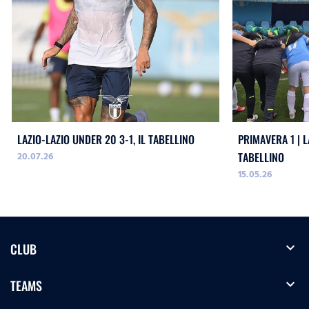
LAZIO-LAZIO UNDER 20 3-1, IL TABELLINO
PRIMAVERA 1 | L
20.07.26
TABELLINO
15.05.26
expand_more
CLUB
expand_more
TEAMS