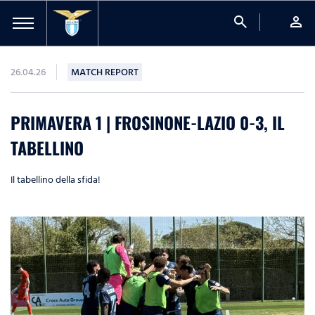
search
person
26.04.26
MATCH REPORT
PRIMAVERA 1 | FROSINONE-LAZIO 0-3, IL
TABELLINO
Il tabellino della sfida!