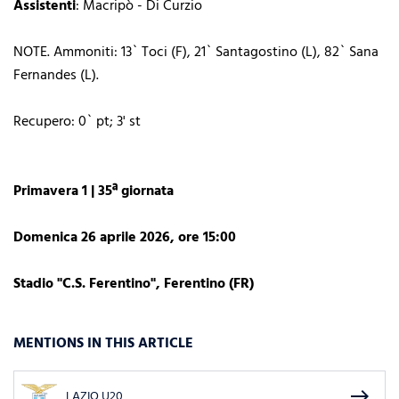
Assistenti
: Macripò - Di Curzio
NOTE. Ammoniti: 13` Toci (F), 21` Santagostino (L), 82` Sana
Fernandes (L).
Recupero: 0` pt; 3' st
Primavera 1 | 35ª giornata
Domenica 26 aprile 2026, ore 15:00
Stadio "C.S. Ferentino", Ferentino (FR)
MENTIONS IN THIS ARTICLE
east
LAZIO U20