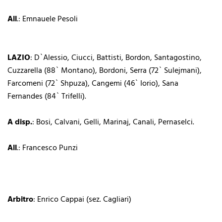
All
.: Emnauele Pesoli
LAZIO
: D`Alessio, Ciucci, Battisti, Bordon, Santagostino,
Cuzzarella (88` Montano), Bordoni, Serra (72` Sulejmani),
Farcomeni (72` Shpuza), Cangemi (46` Iorio), Sana
Fernandes (84` Trifelli).
A disp.
: Bosi, Calvani, Gelli, Marinaj, Canali, Pernaselci.
All
.: Francesco Punzi
Arbitro
: Enrico Cappai (sez. Cagliari)