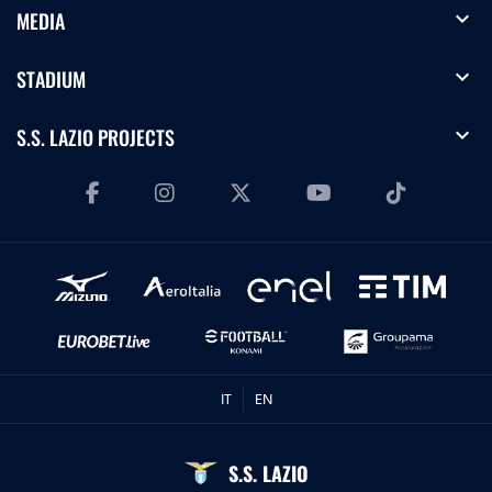
expand_more
MEDIA
expand_more
STADIUM
expand_more
S.S. LAZIO PROJECTS
IT
EN
S.S. LAZIO