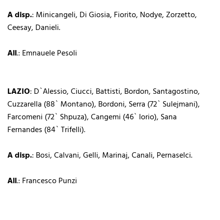
A disp.
: Minicangeli, Di Giosia, Fiorito, Nodye, Zorzetto,
Ceesay, Danieli.
All
.: Emnauele Pesoli
LAZIO
: D`Alessio, Ciucci, Battisti, Bordon, Santagostino,
Cuzzarella (88` Montano), Bordoni, Serra (72` Sulejmani),
Farcomeni (72` Shpuza), Cangemi (46` Iorio), Sana
Fernandes (84` Trifelli).
A disp.
: Bosi, Calvani, Gelli, Marinaj, Canali, Pernaselci.
All
.: Francesco Punzi