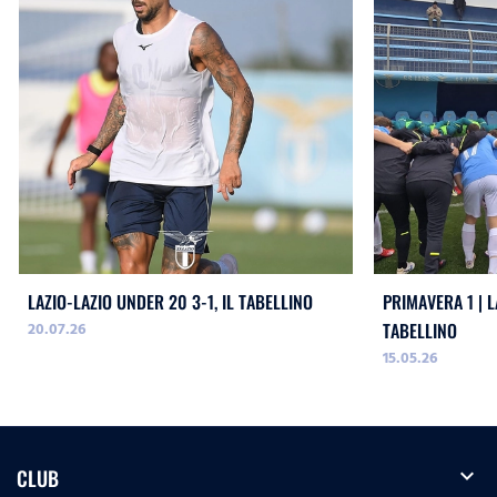
LAZIO-LAZIO UNDER 20 3-1, IL TABELLINO
PRIMAVERA 1 | L
20.07.26
TABELLINO
15.05.26
expand_more
CLUB