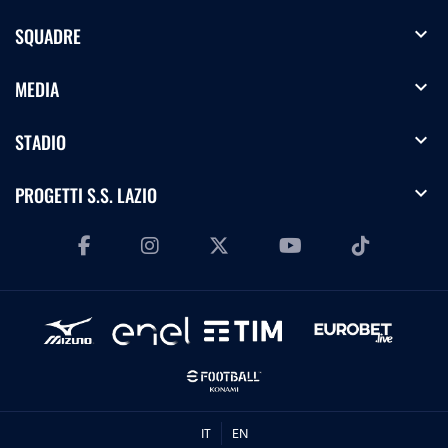
expand_more
SQUADRE
expand_more
MEDIA
expand_more
STADIO
expand_more
PROGETTI S.S. LAZIO
IT
EN