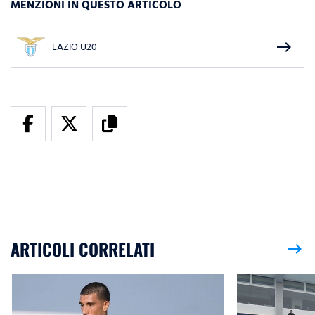
MENZIONI IN QUESTO ARTICOLO
east
LAZIO U20
ARTICOLI CORRELATI
east