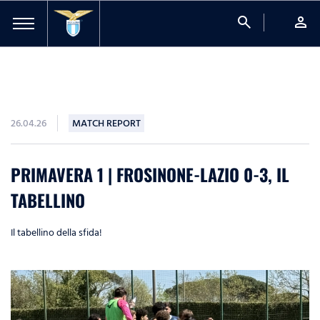
search
person
26.04.26
MATCH REPORT
PRIMAVERA 1 | FROSINONE-LAZIO 0-3, IL
TABELLINO
Il tabellino della sfida!