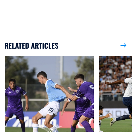
RELATED ARTICLES
east