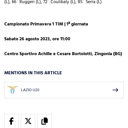
(L), 66` Ruggeri (L), 72` Coulibaly (L), 85` Serra (L)
Campionato Primavera 1 TIM | 1ª giornata
Sabato 26 agosto 2023, ore 11:00
Centro Sportivo Achille e Cesare Bortolotti, Zingonia (BG)
MENTIONS IN THIS ARTICLE
east
LAZIO U20