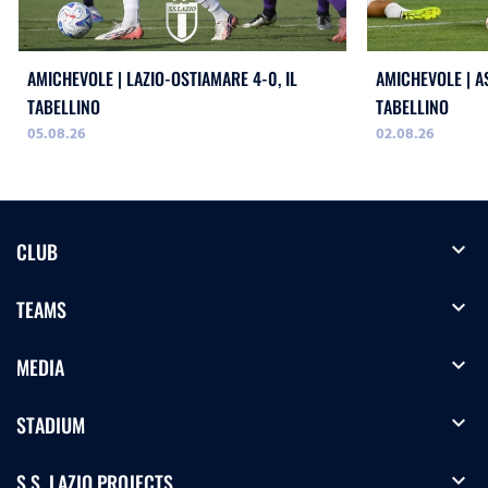
AMICHEVOLE | LAZIO-OSTIAMARE 4-0, IL
AMICHEVOLE | AS
TABELLINO
TABELLINO
05.08.26
02.08.26
expand_more
CLUB
expand_more
TEAMS
expand_more
MEDIA
expand_more
STADIUM
expand_more
S.S. LAZIO PROJECTS