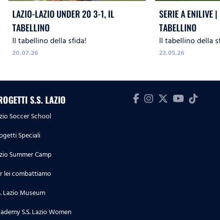
LAZIO-LAZIO UNDER 20 3-1, IL
SERIE A ENILIVE | 
TABELLINO
TABELLINO
Il tabellino della sfida!
Il tabellino della s
20.07.26
23.05.26
ROGETTI S.S. LAZIO
zio Soccer School
ogetti Speciali
zio Summer Camp
r lei combattiamo
S. Lazio Museum
ademy S.S. Lazio Women