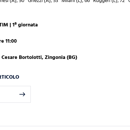
i (A), 50` Ghezzi (A), 53` Milani (L), 66` Ruggeri (L), 72` C
IM | 1ª giornata
re 11:00
 Cesare Bortolotti, Zingonia (BG)
RTICOLO
east