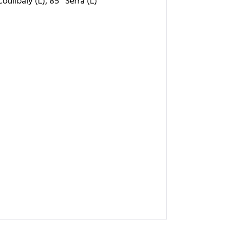
oulibaly (L), 85` Serra (L)