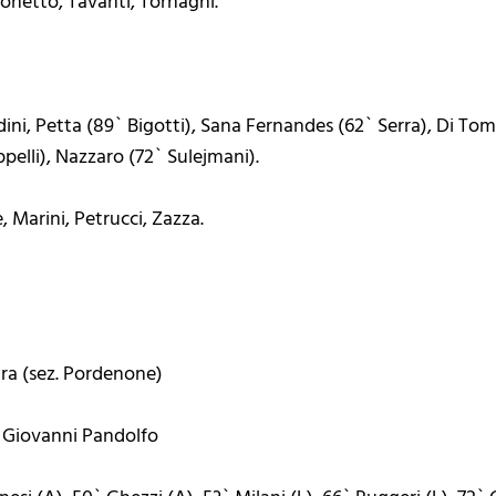
imonetto, Tavanti, Tornaghi.
dini, Petta (89` Bigotti), Sana Fernandes (62` Serra), Di T
pelli), Nazzaro (72` Sulejmani).
, Marini, Petrucci, Zazza.
ira (sez. Pordenone)
, Giovanni Pandolfo