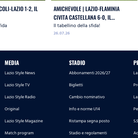
OLI-LAZIO 1-2, IL
AMICHEVOLE | LAZIO-FLAMINIA
CIVITA CASTELLANA 6-0, IL
fida
Il tabellino della sfida!
TABELLINO
26.07.26
MEDIA
STADIO
P
Lazio Style News
Abbonamenti 2026/27
La
Lazio Style TV
Biglietti
Pr
Lazio Style Radio
Cambio nominativo
La
Original
Info e norme U14
Pe
Lazio Style Magazine
Ristampa segna posto
S.
Match program
Stadio e regolamenti
Ac