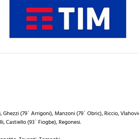
, Ghezzi (79` Arrigoni), Manzoni (79` Obric), Riccio, Vlaho
lli, Castiello (93` Fiogbe), Regonesi.