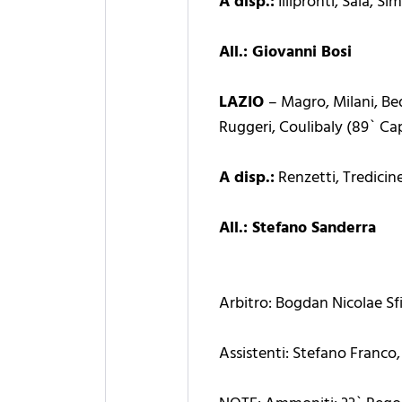
A disp.:
Illipronti, Sala, S
All.: Giovanni Bosi
LAZIO
– Magro, Milani, Be
Ruggeri, Coulibaly (89` Cap
A disp.:
Renzetti, Tredicine
All.: Stefano Sanderra
Arbitro: Bogdan Nicolae Sf
Assistenti: Stefano Franco