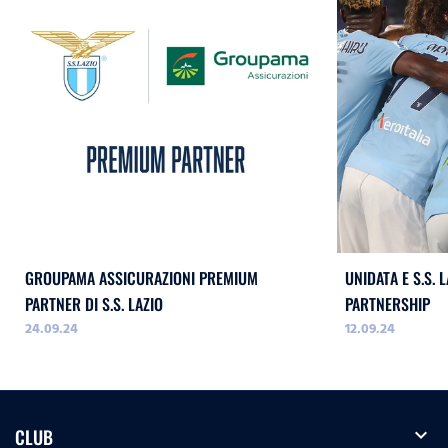
GROUPAMA ASSICURAZIONI PREMIUM
UNIDATA E S.S. 
PARTNER DI S.S. LAZIO
PARTNERSHIP
24.09.24
12.09.24
expand_more
CLUB