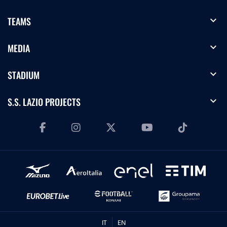
expand_more
TEAMS
expand_more
MEDIA
expand_more
STADIUM
expand_more
S.S. LAZIO PROJECTS
IT
EN