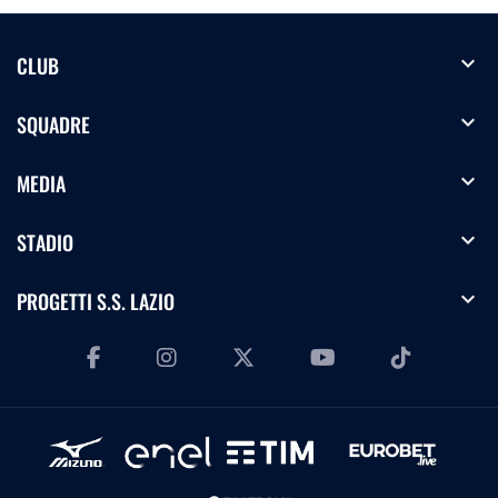
expand_more
CLUB
expand_more
SQUADRE
expand_more
MEDIA
expand_more
STADIO
expand_more
PROGETTI S.S. LAZIO