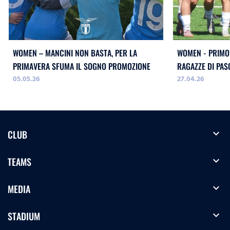
WOMEN – MANCINI NON BASTA, PER LA
WOMEN - PRIMO 
PRIMAVERA SFUMA IL SOGNO PROMOZIONE
RAGAZZE DI PAS
05.05.26
27.04.26
expand_more
CLUB
expand_more
TEAMS
expand_more
MEDIA
expand_more
STADIUM