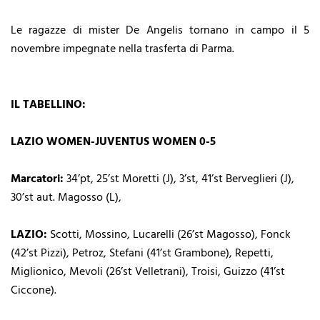
Le ragazze di mister De Angelis tornano in campo il 5
novembre impegnate nella trasferta di Parma.
IL TABELLINO:
LAZIO WOMEN-JUVENTUS WOMEN 0-5
Marcatori:
34’pt, 25’st Moretti (J), 3’st, 41’st Berveglieri (J),
30’st aut. Magosso (L),
LAZIO:
Scotti, Mossino, Lucarelli (26’st Magosso), Fonck
(42’st Pizzi), Petroz, Stefani (41’st Grambone), Repetti,
Miglionico, Mevoli (26’st Velletrani), Troisi, Guizzo (41’st
Ciccone).