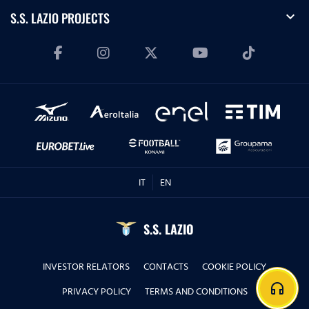
expand_more
S.S. LAZIO PROJECTS
IT
EN
S.S. LAZIO
INVESTOR RELATORS
CONTACTS
COOKIE POLICY
headphones
PRIVACY POLICY
TERMS AND CONDITIONS