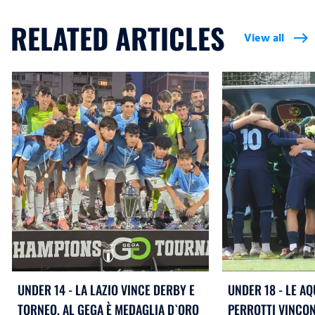
RELATED ARTICLES
View all
east
UNDER 14 - LA LAZIO VINCE DERBY E
UNDER 18 - LE AQ
TORNEO, AL GEGA È MEDAGLIA D`ORO
PERROTTI VINCON