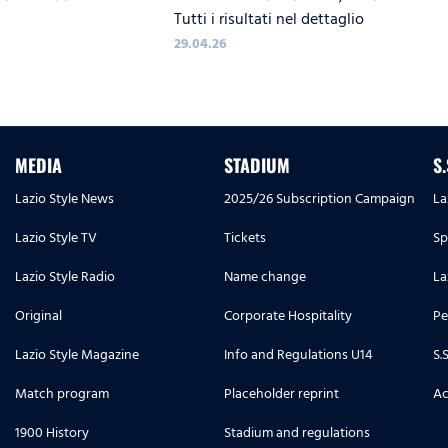
Tutti i risultati nel dettaglio
L'ATALANTA
29.04.26
MEDIA
STADIUM
S
Lazio Style News
2025/26 Subscription Campaign
La
Lazio Style TV
Tickets
Sp
Lazio Style Radio
Name change
La
Original
Corporate Hospitality
Pe
Lazio Style Magazine
Info and Regulations U14
S.
Match program
Placeholder reprint
Ac
1900 History
Stadium and regulations