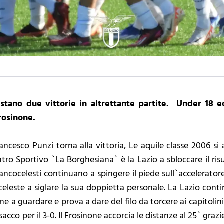
stano due vittorie in altrettante partite. Under 18 ed
rosinone.
ncesco Punzi torna alla vittoria, Le aquile classe 2006 si 
tro Sportivo `La Borghesiana` è la Lazio a sbloccare il ris
 biancocelesti continuano a spingere il piede sull`accelerator
celeste a siglare la sua doppietta personale. La Lazio cont
 a guardare e prova a dare del filo da torcere ai capitolini.
 sacco per il 3-0. Il Frosinone accorcia le distanze al 25` graz