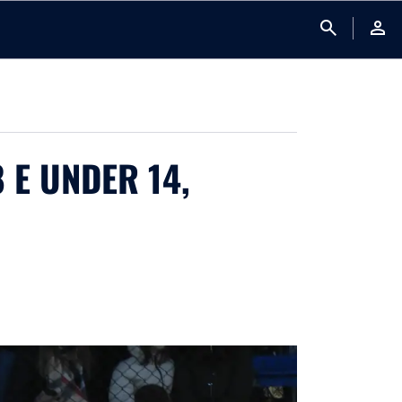
search
person
 E UNDER 14,