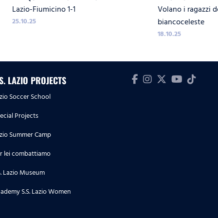
Lazio-Fiumicino 1-1
Volano i ragazzi d
25.10.25
biancoceleste
18.10.25
.S. LAZIO PROJECTS
zio Soccer School
ecial Projects
zio Summer Camp
r lei combattiamo
S. Lazio Museum
ademy S.S. Lazio Women