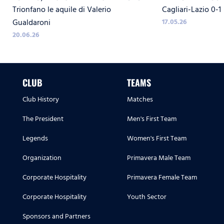
Trionfano le aquile di Valerio
Cagliari-Lazio 0-1
CAGLIARI
Gualdaroni
17.05.26
20.06.26
CLUB
TEAMS
Club History
Matches
The President
Men's First Team
Legends
Women's First Team
Organization
Primavera Male Team
Corporate Hospitality
Primavera Female Team
Corporate Hospitality
Youth Sector
Sponsors and Partners