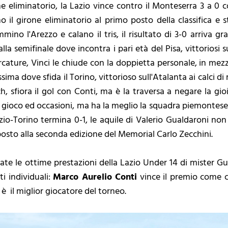
ne eliminatorio, la Lazio vince contro il Monteserra 3 a 0 
 il girone eliminatorio al primo posto della classifica e sta
ino l'Arezzo e calano il tris, il risultato di 3-0 arriva gra
la semifinale dove incontra i pari età del Pisa, vittoriosi 
rcature, Vinci le chiude con la doppietta personale, in mez
sima dove sfida il Torino, vittorioso sull'Atalanta ai calci di 
, sfiora il gol con Conti, ma è la traversa a negare la gio
 gioco ed occasioni, ma ha la meglio la squadra piemontese,
Lazio-Torino termina 0-1, le aquile di Valerio Gualdaroni n
posto alla seconda edizione del Memorial Carlo Zecchini.
te le ottime prestazioni della Lazio Under 14 di mister Gua
i individuali:
Marco Aurelio Conti
vince il premio come c
è il miglior giocatore del torneo.