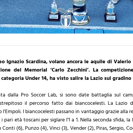
feo Ignazio Scardina, volano ancora le aquile di Valeri
zione del Memorial ‘Carlo Zecchini’. La competizion
a categoria Under 14, ha visto salire la Lazio sul gradin
zata dalla Pro Soccer Lab, si sono date battaglia sul ca
 strepitoso il percorso fatto dai biancocelesti. La Lazio
 l'Empoli. I biancocelesti passano in vantaggio grazie alla r
 pari età toscani per siglare l'1 a 1. Nella seconda sfida, la 
onti (6), Punzo (4), Vinci (3), Vender (2), Piras, Sergio, Coc