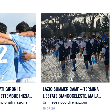
ATI GIRONI E
LAZIO SUMMER CAMP – TERMINA
SETTEMBRE INIZIA
L’ESTATE BIANCOCELESTE, MA LA
mpionati nazionali
Un mese ricco di emozioni
 17, A SEGUIRE 15 E 16
PASSIONE NON FINISCE QUA!
19.07.26