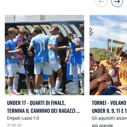
west
east
UNDER 17 - QUARTI DI FINALE,
TORNEI - VOLANO 
TERMINA IL CAMMINO DEI RAGAZZI DI
UNDER 8, 9, 11 E 13 E CONQUIST
Empoli-Lazio 1-0
Gli aquilotti alzan
MISTER LEDESMA
QUATTRO PRIMI P
17.06.26
più grande