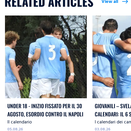
RELATED ARTICLES
View all
east
UNDER 18 - INIZIO FISSATO PER IL 30
GIOVANILI – SVEL
AGOSTO, ESORDIO CONTRO IL NAPOLI
CALENDARI: IL 6 
Il calendario
I calendari dei ca
LA
05.08.26
03.08.26