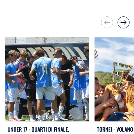
west
east
UNDER 17 - QUARTI DI FINALE,
TORNEI - VOLANO 