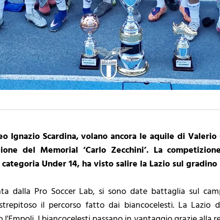
feo Ignazio Scardina, volano ancora le aquile di Valeri
zione del Memorial ‘Carlo Zecchini’. La competizion
a categoria Under 14, ha visto salire la Lazio sul gradin
zata dalla Pro Soccer Lab, si sono date battaglia sul ca
 strepitoso il percorso fatto dai biancocelesti. La Lazio
 l'Empoli. I biancocelesti passano in vantaggio grazie alla r