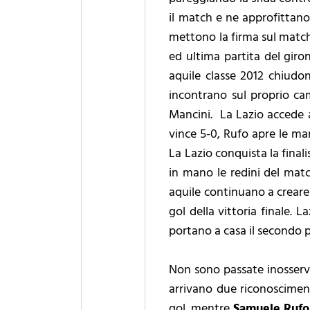
il match e ne approfittano i
mettono la firma sul match C
ed ultima partita del giro
aquile classe 2012 chiudono
incontrano sul proprio camm
Mancini. La Lazio accede al
vince 5-0, Rufo apre le ma
La Lazio conquista la finalis
in mano le redini del match
aquile continuano a creare
gol della vittoria finale. 
portano a casa il secondo 
Non sono passate inosserva
arrivano due riconosciment
gol, mentre
Samuele Rufo