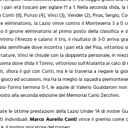
 pari età toscani per siglare l'1 a 1. Nella seconda sfida, la 
onti (6), Punzo (4), Vinci (3), Vender (2), Piras, Sergio, Coc
ne eliminatorio, la Lazio vince contro il Monteserra 3 a 0 
 il girone eliminatorio al primo posto della classifica e sta
ino l'Arezzo e calano il tris, il risultato di 3-0 arriva gra
la semifinale dove incontra i pari età del Pisa, vittoriosi 
rcature, Vinci le chiude con la doppietta personale, in mez
sima dove sfida il Torino, vittorioso sull'Atalanta ai calci di 
, sfiora il gol con Conti, ma è la traversa a negare la gio
 gioco ed occasioni, ma ha la meglio la squadra piemontese,
Lazio-Torino termina 0-1, le aquile di Valerio Gualdaroni n
posto alla seconda edizione del Memorial Carlo Zecchini.
te le ottime prestazioni della Lazio Under 14 di mister Gua
i individuali:
Marco Aurelio Conti
vince il premio come c
è il miglior giocatore del torneo.