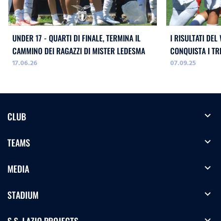
UNDER 17 - QUARTI DI FINALE, TERMINA IL
I RISULTATI DEL
CAMMINO DEI RAGAZZI DI MISTER LEDESMA
CONQUISTA I TR
17.06.26
07.09.25
expand_more
CLUB
expand_more
TEAMS
expand_more
MEDIA
expand_more
STADIUM
expand_more