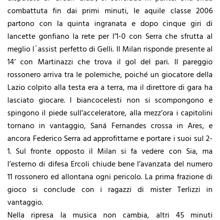
combattuta fin dai primi minuti, le aquile classe 2006
partono con la quinta ingranata e dopo cinque giri di
lancette gonfiano la rete per l’1-0 con Serra che sfrutta al
meglio l`assist perfetto di Gelli. Il Milan risponde presente al
14’ con Martinazzi che trova il gol del pari. Il pareggio
rossonero arriva tra le polemiche, poiché un giocatore della
Lazio colpito alla testa era a terra, ma il direttore di gara ha
lasciato giocare. I biancocelesti non si scompongono e
spingono il piede sull’acceleratore, alla mezz’ora i capitolini
tornano in vantaggio, Saná Fernandes crossa in Ares, e
ancora Federico Serra ad approfittarne e portare i suoi sul 2-
1. Sul fronte opposto il Milan si fa vedere con Sia, ma
l’esterno di difesa Ercoli chiude bene l’avanzata del numero
11 rossonero ed allontana ogni pericolo. La prima frazione di
gioco si conclude con i ragazzi di mister Terlizzi in
vantaggio.
Nella ripresa la musica non cambia, altri 45 minuti