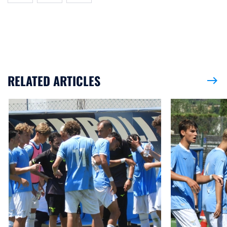
RELATED ARTICLES
east