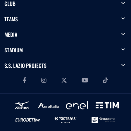
expand_more
CLUB
expand_more
TEAMS
expand_more
MEDIA
expand_more
STADIUM
expand_more
S.S. LAZIO PROJECTS