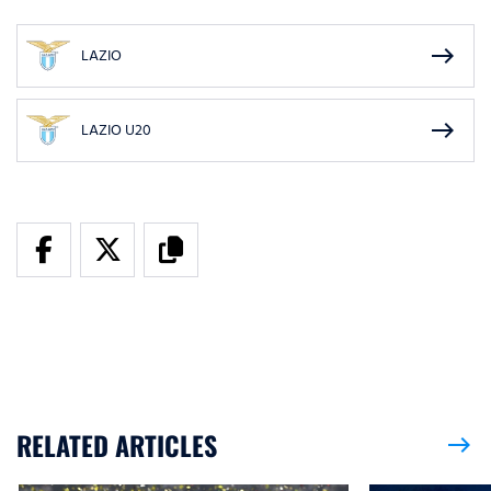
east
LAZIO
east
LAZIO U20
RELATED ARTICLES
east