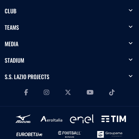
expand_more
CLUB
expand_more
TEAMS
expand_more
MEDIA
expand_more
STADIUM
expand_more
S.S. LAZIO PROJECTS