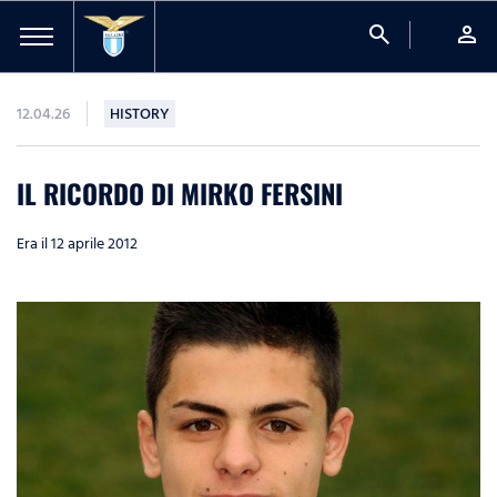
search
person
12.04.26
HISTORY
IL RICORDO DI MIRKO FERSINI
Era il 12 aprile 2012