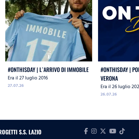
#ONTHISDAY | L`ARRIVO DI IMMOBILE
#ONTHISDAY | PO
Era il 27 luglio 2016
VERONA
27.07.26
Era il 26 luglio 20
26.07.26
ROGETTI S.S. LAZIO