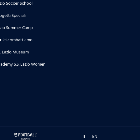
zio Soccer School
ogetti Speciali
zio Summer Camp
r lei combattiamo
S. Lazio Museum
ademy S.S. Lazio Women
IT
EN