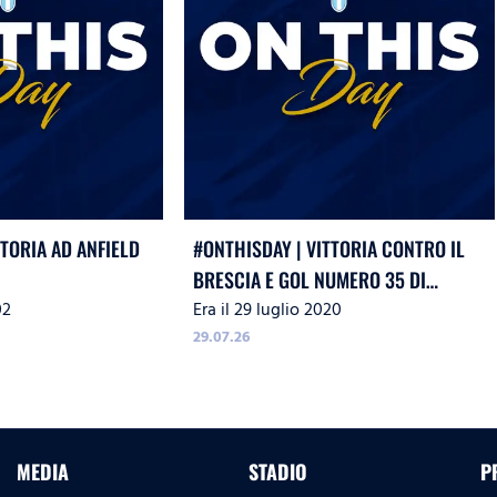
TTORIA AD ANFIELD
#ONTHISDAY | VITTORIA CONTRO IL
BRESCIA E GOL NUMERO 35 DI
02
Era il 29 luglio 2020
IMMOBILE
29.07.26
MEDIA
STADIO
P