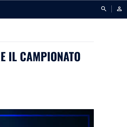
search
person
RE IL CAMPIONATO