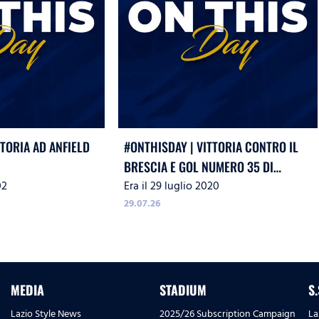
TTORIA AD ANFIELD
#ONTHISDAY | VITTORIA CONTRO IL
BRESCIA E GOL NUMERO 35 DI
02
Era il 29 luglio 2020
IMMOBILE
29.07.26
MEDIA
STADIUM
S
Lazio Style News
2025/26 Subscription Campaign
La