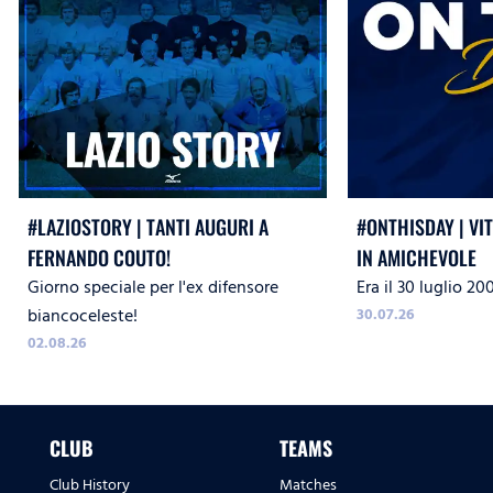
#LAZIOSTORY | TANTI AUGURI A
#ONTHISDAY | VI
FERNANDO COUTO!
IN AMICHEVOLE
Giorno speciale per l'ex difensore
Era il 30 luglio 20
biancoceleste!
30.07.26
02.08.26
CLUB
TEAMS
Club History
Matches