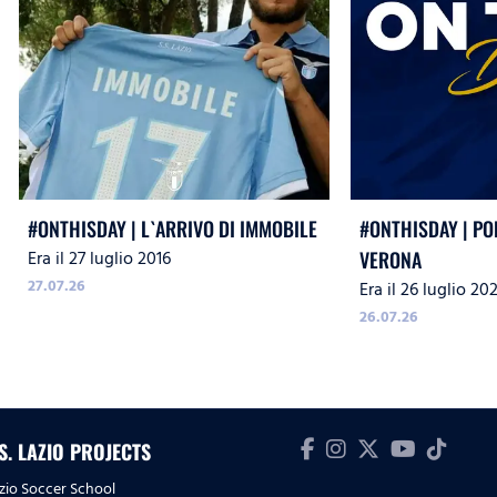
#ONTHISDAY | L`ARRIVO DI IMMOBILE
#ONTHISDAY | PO
Era il 27 luglio 2016
VERONA
27.07.26
Era il 26 luglio 20
26.07.26
.S. LAZIO PROJECTS
zio Soccer School