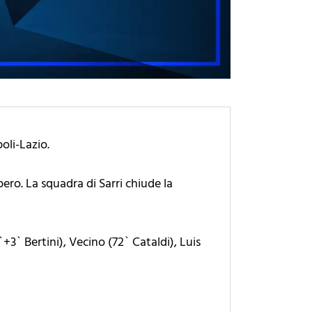
oli-Lazio.
pero. La squadra di Sarri chiude la
`+3` Bertini), Vecino (72` Cataldi), Luis