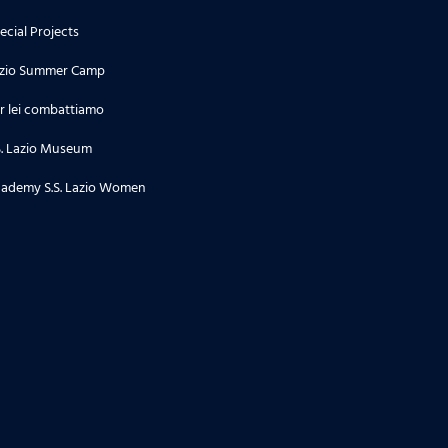
ecial Projects
zio Summer Camp
r lei combattiamo
S. Lazio Museum
ademy S.S. Lazio Women