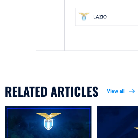
LAZIO
RELATED ARTICLES
View all
east