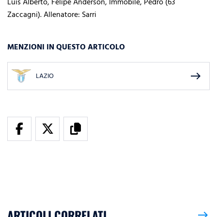
Luis Alberto, Felipe Anderson, Immobile, Pedro (63`
Zaccagni). Allenatore: Sarri
MENZIONI IN QUESTO ARTICOLO
east
LAZIO
ARTICOLI CORRELATI
east