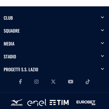
expand_more
CLUB
expand_more
SQUADRE
expand_more
MEDIA
expand_more
STADIO
expand_more
PROGETTI S.S. LAZIO