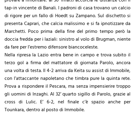
provare a rimontare: al 30’ infatti accorcia le distanze con il
tap-in vincente di Banali. I padroni di casa trovano un calcio
di rigore per un fallo di Hoedt su Zampano. Sul dischetto si
presenta Caprari, che calcia malissimo e si fa ipnotizzare da
Marchetti. Poco prima della fine del primo tempo però la
doccia fredda per i laziali: sinistro al volo di Brugman, niente
da fare per l’estremo difensore biancoceleste.
Nella ripresa la Lazio entra bene in campo e trova subito il
terzo gol a firma del mattatore di giornata Parolo, ancora
una volta di testa. Il 4-2 arriva da Keita su assist di Immobile,
con l’attaccante napoletano che timbra pure la quinta rete.
Prova a rispondere il Pescara, ma senza impensierire troppo
gli uomini di Inzaghi. Al 32’ quarto sigillo di Parolo, grazie al
cross di Lulic. E’ 6-2, nel finale c’è spazio anche per
Tounkara, dentro al posto di Immobile.