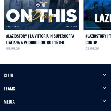
#LAZIOSTORY | LA VITTORIA IN SUPERCOPPA
#LAZIOSTORY | 
ITALIANA A PECHINO CONTRO L`INTER
COUTO!
08.08.26
02.08.26
expand_more
CLUB
expand_more
TEAMS
expand_more
MEDIA